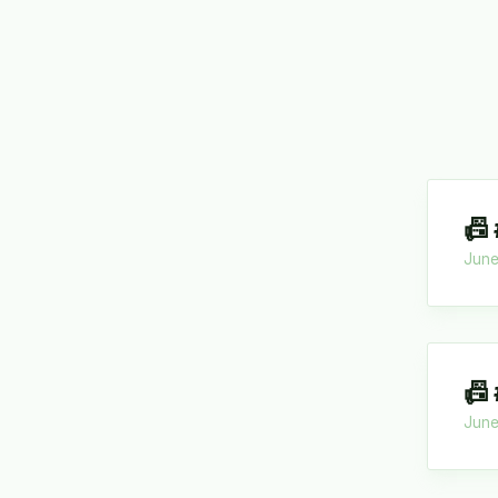
📠
June
📠
June