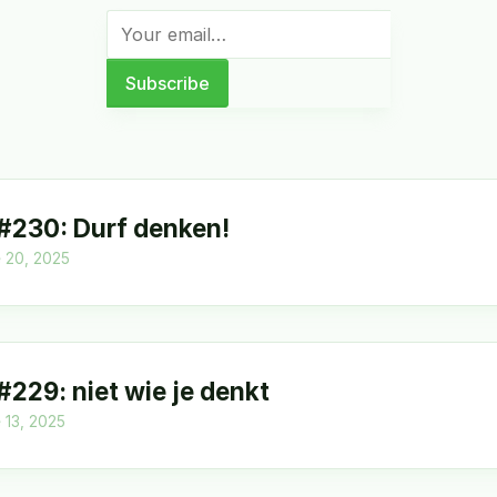
 #230: Durf denken!
 20, 2025
 #229: niet wie je denkt
 13, 2025