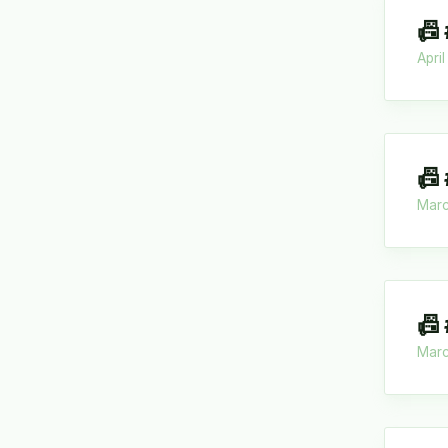
📠
Apri
📠
Marc
📠
Marc