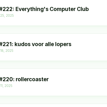
 #222: Everything's Computer Club
l 25, 2025
 #221: kudos voor alle lopers
l 18, 2025
 #220: rollercoaster
 11, 2025