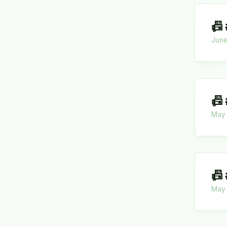
📠 
June
📠
May 
📠
May 