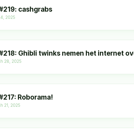
 #219: cashgrabs
l 4, 2025
 #218: Ghibli twinks nemen het internet ov
h 28, 2025
 #217: Roborama!
h 21, 2025