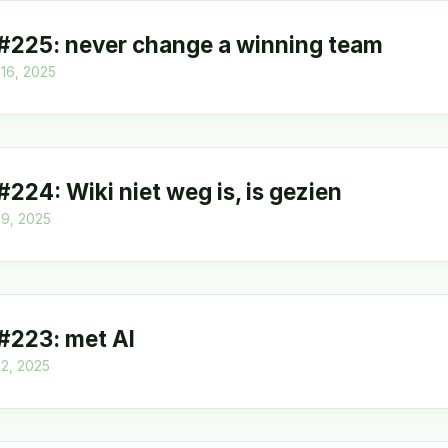
 #225: never change a winning team
16, 2025
 #224: Wiki niet weg is, is gezien
9, 2025
 #223: met AI
2, 2025