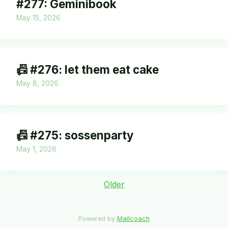
#277: Geminibook
May 15, 2026
📠 #276: let them eat cake
May 8, 2026
📠 #275: sossenparty
May 1, 2026
Older
Powered by
Mailcoach