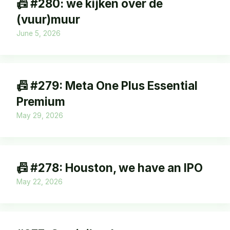
📠 #280: we kijken over de
(vuur)muur
June 5, 2026
📠 #279: Meta One Plus Essential
Premium
May 29, 2026
📠 #278: Houston, we have an IPO
May 22, 2026