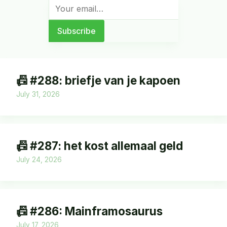
📠 #288: briefje van je kapoen
July 31, 2026
📠 #287: het kost allemaal geld
July 24, 2026
📠 #286: Mainframosaurus
July 17, 2026