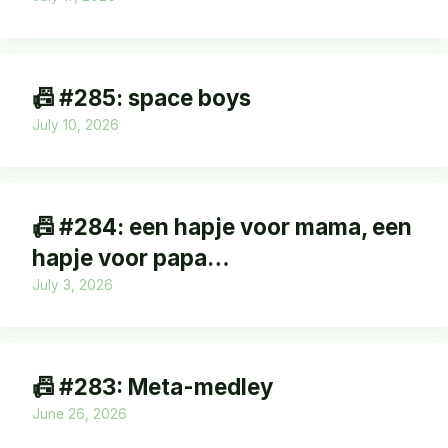
📠 #285: space boys
July 10, 2026
📠 #284: een hapje voor mama, een
hapje voor papa…
July 3, 2026
📠 #283: Meta-medley
June 26, 2026