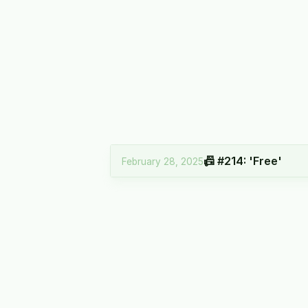
📠 #214: 'Free'
February 28, 2025