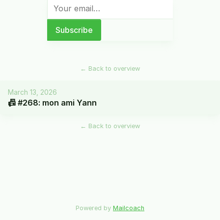
←
Back to overview
March 13, 2026
📠 #268: mon ami Yann
←
Back to overview
Powered by
Mailcoach