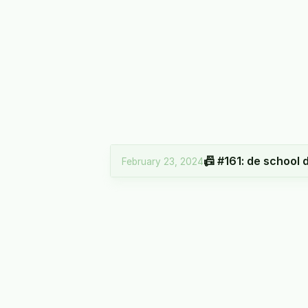
📠 #161: de school 
February 23, 2024